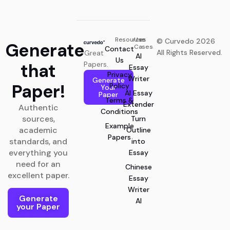
Resources
Use
© Curvedo 2026
Generate
Cases
Contact
All Rights Reserved.
Great
AI
Us
that
Papers.
Essay
Privacy
Writer
Generate
Paper!
Policy
Your
AI Essay
Paper
Terms &
Extender
Authentic
Conditions
sources,
Turn
Example
academic
Outline
Papers
standards, and
into
everything you
Essay
need for an
Chinese
excellent paper.
Essay
Writer
Generate
AI
Generate Now
your Paper