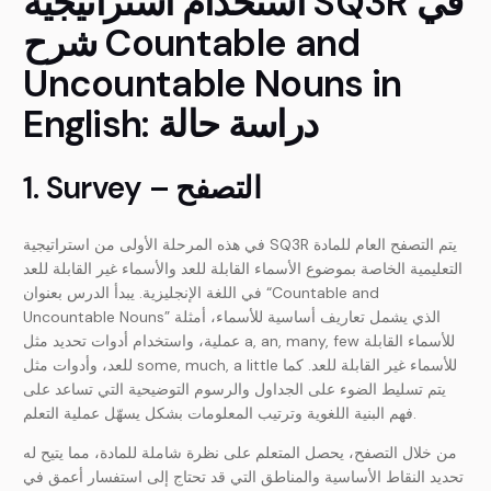
استخدام استراتيجية SQ3R في
شرح Countable and
Uncountable Nouns in
English: دراسة حالة
1. Survey – التصفح
في هذه المرحلة الأولى من استراتيجية SQ3R يتم التصفح العام للمادة
التعليمية الخاصة بموضوع الأسماء القابلة للعد والأسماء غير القابلة للعد
في اللغة الإنجليزية. يبدأ الدرس بعنوان “Countable and
Uncountable Nouns” الذي يشمل تعاريف أساسية للأسماء، أمثلة
عملية، واستخدام أدوات تحديد مثل a, an, many, few للأسماء القابلة
للعد، وأدوات مثل some, much, a little للأسماء غير القابلة للعد. كما
يتم تسليط الضوء على الجداول والرسوم التوضيحية التي تساعد على
فهم البنية اللغوية وترتيب المعلومات بشكل يسهّل عملية التعلم.
من خلال التصفح، يحصل المتعلم على نظرة شاملة للمادة، مما يتيح له
تحديد النقاط الأساسية والمناطق التي قد تحتاج إلى استفسار أعمق في