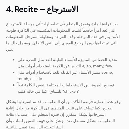
4. Recite – الاسترجاع
بعد قراءة المادة وتعمق المتعلم في تفاصيلها، تأتي مرحلة الاسترجاع
التي تُعد أمراً حاسماً لتثبيت المعلومات المكتسبة في الذاكرة طويلة
الأمد. يتم في هذه المرحلة وقف القراءة ومحاولة استرجاع المعلومات
التي تم تعلمها دون الرجوع الفوري إلى النص الأصلي. ويشمل ذلك ما
يلي:
تحديد الخصائص المميزة للأسماء القابلة للعد مثل القدرة على
التعبير عن الكمية باستخدام أدوات مثل a, an, many, few.
تمييز الأسماء غير القابلة للعد باستخدام أدوات مثل some,
much, a little.
توضيح الفروق بين الاستخدامات المختلفة لنفس الكلمة تبعاً
للسياق، كما في حالة كلمة “chicken”.
توفر هذه العملية فرصة للتأكد من أن المعلومات قد تم استيعابها بشكل
صحيح، كما تساعد على تثبيت المفاهيم في الذاكرة من خلال إعادة
استرجاعها بشكل متكرر. إن قدرة المتعلم على استدعاء نقات
المعلومات بشكل مستقل تعد مؤشرًا على فهمه العميق للمادة وأن
استراتيجيته الدراسية تعمل بفاعلية.