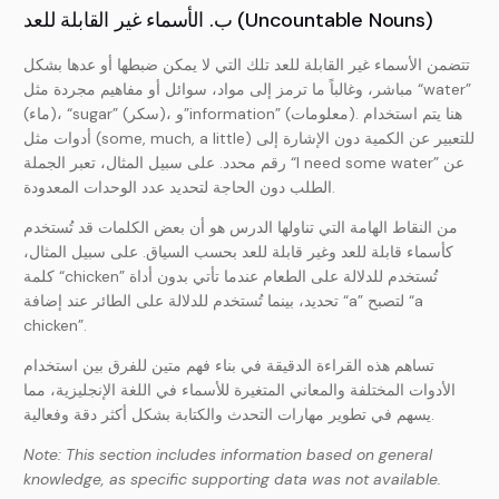
ب. الأسماء غير القابلة للعد (Uncountable Nouns)
تتضمن الأسماء غير القابلة للعد تلك التي لا يمكن ضبطها أو عدها بشكل
مباشر، وغالباً ما ترمز إلى مواد، سوائل أو مفاهيم مجردة مثل “water”
(ماء)، “sugar” (سكر)، و”information” (معلومات). هنا يتم استخدام
أدوات مثل (some, much, a little) للتعبير عن الكمية دون الإشارة إلى
رقم محدد. على سبيل المثال، تعبر الجملة “I need some water” عن
الطلب دون الحاجة لتحديد عدد الوحدات المعدودة.
من النقاط الهامة التي تناولها الدرس هو أن بعض الكلمات قد تُستخدم
كأسماء قابلة للعد وغير قابلة للعد بحسب السياق. على سبيل المثال،
كلمة “chicken” تُستخدم للدلالة على الطعام عندما تأتي بدون أداة
تحديد، بينما تُستخدم للدلالة على الطائر عند إضافة “a” لتصبح “a
chicken”.
تساهم هذه القراءة الدقيقة في بناء فهم متين للفرق بين استخدام
الأدوات المختلفة والمعاني المتغيرة للأسماء في اللغة الإنجليزية، مما
يسهم في تطوير مهارات التحدث والكتابة بشكل أكثر دقة وفعالية.
Note: This section includes information based on general
knowledge, as specific supporting data was not available.