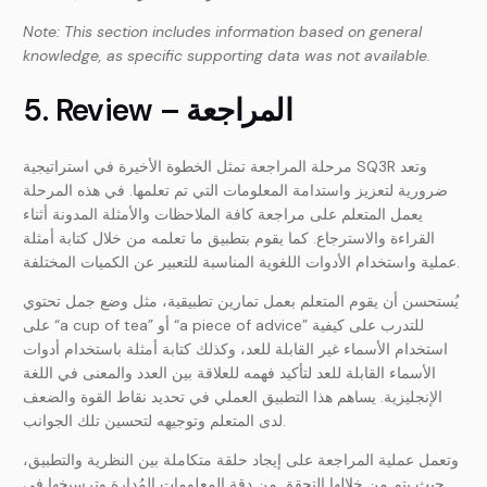
Note: This section includes information based on general
knowledge, as specific supporting data was not available.
5. Review – المراجعة
مرحلة المراجعة تمثل الخطوة الأخيرة في استراتيجية SQ3R وتعد
ضرورية لتعزيز واستدامة المعلومات التي تم تعلمها. في هذه المرحلة
يعمل المتعلم على مراجعة كافة الملاحظات والأمثلة المدونة أثناء
القراءة والاسترجاع. كما يقوم بتطبيق ما تعلمه من خلال كتابة أمثلة
عملية واستخدام الأدوات اللغوية المناسبة للتعبير عن الكميات المختلفة.
يُستحسن أن يقوم المتعلم بعمل تمارين تطبيقية، مثل وضع جمل تحتوي
على “a cup of tea” أو “a piece of advice” للتدرب على كيفية
استخدام الأسماء غير القابلة للعد، وكذلك كتابة أمثلة باستخدام أدوات
الأسماء القابلة للعد لتأكيد فهمه للعلاقة بين العدد والمعنى في اللغة
الإنجليزية. يساهم هذا التطبيق العملي في تحديد نقاط القوة والضعف
لدى المتعلم وتوجيهه لتحسين تلك الجوانب.
وتعمل عملية المراجعة على إيجاد حلقة متكاملة بين النظرية والتطبيق،
حيث يتم من خلالها التحقق من دقة المعلومات المُدارة وترسيخها في