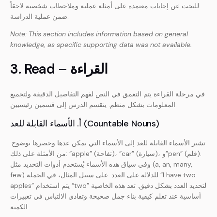
للبحث عن إجابات معتمدة على أمثلة عملية وملاحظات شخصية لاحقاً
ضمن عملية الدراسة.
Note: This section includes information based on general
knowledge, as specific supporting data was not available.
3. Read – القراءة
في مرحلة القراءة يتم التعمق في النص لفهم التفاصيل الدقيقة ولتجميع
المعلومات بشكل منظم. ينقسم الدرس إلى قسمين رئيسيين:
أ. الأسماء القابلة للعد (Countable Nouns)
تشير الأسماء القابلة للعد إلى الأسماء التي يمكن عدها وحصرها بوضوح.
من الأمثلة على ذلك: “apple” (تفاحة)، “car” (سيارة)، و”pen” (قلم).
وفي سياق هذه الأسماء يُستخدم أدوات التحديد مثل (a, an, many,
few) للدلالة على العدد. على سبيل المثال، في الجملة “I have two
apples” يتم استخدام “two” لتحديد العدد بشكل دقيق. تعد هذه الخاصية
أساسية عند تعلم كيفية بناء جمل صحيحة وتفادي الالتباس في تعبيرات
الكمية.