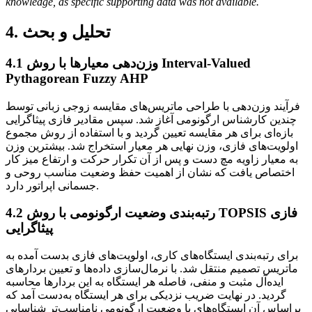
knowledge, as specific supporting data was not available.
4. تحلیل و بحث
وزن‌دهی معیارها با روش Interval-Valued
4.1
Pythagorean Fuzzy AHP
فرآیند وزن‌دهی با طراحی ماتریس‌های مقایسه زوجی زبانی توسط
چندین کارشناس ارگونومی آغاز شد. سپس مقادیر فازی پیثاگرایی
بازه‌ای برای هر مقایسه تعیین گردید و با استفاده از روش مجموع
اولویت‌های فازی، وزن نهایی هر معیار استخراج شد. بیشترین وزن
به معیار زاویه مچ دست و پس از آن تکرار حرکت و ارتفاع میز کار
اختصاص یافت که نشان از اهمیت حفظ وضعیت مناسب روحی و
جسمانی اپراتور دارد.
رتبه‌بندی وضعیت ارگونومی با روش TOPSIS فازی
4.2
پیثاگرایی
برای رتبه‌بندی ایستگاه‌های کاری، اولویت‌های فازی بدست آمده به
ماتریس تصمیم منتقل شد. با نرمال‌سازی داده‌ها و تعیین بردارهای
ایده‌آل مثبت و منفی، فاصله‌ هر ایستگاه به این بردارها محاسبه
گردید. در نهایت ضریب نزدیکی برای هر ایستگاه به‌دست آمد که
براساس آن ایستگاه‌های با وضعیت ارگونومی نامناسب‌تر شناسایی