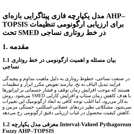
مدل یکپارچه فازی پیثاگرایی بازه‌ای AHP–
TOPSIS برای ارزیابی ارگونومی تنظیمات
تحت SMED در خط روتاری نساجی
1. مقدمه
بیان مسئله و اهمیت ارگونومی در خط روتاری
1.1
نساجی
در صنعت نساجی، خطوط روتاری به دلیل ماهیت مداوم و پیچیدگی
فرآیند تبدیل الیاف به نخ، نیازمند تعویض مکرر ابزار و تنظیمات
هستند که موجب افزایش زمان توقف و فشار جسمانی بر اپراتورها
می‌شود. روش SMED با هدف کاهش زمان ستاپ و افزایش کارایی
به‌کار می‌رود، اما اغلب توجه کافی به ابعاد ارگونومیک این تغییرات
نمی‌شود. مشکلاتی نظیر دردهای عضلانی-اسکلتی، خستگی مزمن و
کاهش کیفیت محصول در غیاب ارزیابی دقیق ارگونومی رخ می‌دهد.
معرفی مدل یکپارچه Interval-Valued Pythagorean
1.2
Fuzzy AHP–TOPSIS