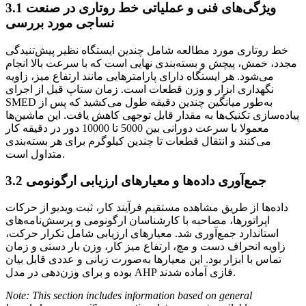
ویژگی‌های فنی و عملیاتی خط روتاری در صنعت
3.1
نساجی مورد بررسی
خط روتاری مورد مطالعه شامل چندین ایستگاه نظیر پیش‌تنیدگی
مجدد، خمش، پیچش و بسته‌بندی نهایی است که با سرعت بالا انجام
می‌شود. هر ایستگاه دارای پارامترهایی مانند ارتفاع میز، زاویه
نگهداری ابزار و وزن قطعات است. زمان ستاپ قبل از اجرای
SMED به‌طور میانگین چندین دقیقه طول می‌کشید که پس از
پیاده‌سازی تکنیک‌ها به مقدار قابل توجهی کاهش یافت. این ماشین‌ها
معمولا با سرعت دورانی بین 5000 تا 10000 دور در دقیقه کار
می‌کنند و انتقال قطعات تا چندین کیلوگرم برای هر بسته‌بندی
متداول است.
جمع‌آوری داده‌ها و معیارهای ارزیابی ارگونومی
3.2
داده‌ها از طریق مشاهده مستقیم فرآیند کار، ثبت ویدیو از حرکات
اپراتورها، مصاحبه با کارشناسان ارگونومی و پرسش‌نامه‌های
استاندارد جمع‌آوری شد. معیارهای ارزیابی شامل تکرار حرکت،
زاویه انحراف دست و مچ، ارتفاع میز کار، وزن بار دستی و زمان
تماس با ابزار بود. این معیارها به‌صورت زبانی و عددی قابل بیان
بوده و برای وزن‌دهی در مدل AHP فازی آماده شدند.
Note: This section includes information based on general