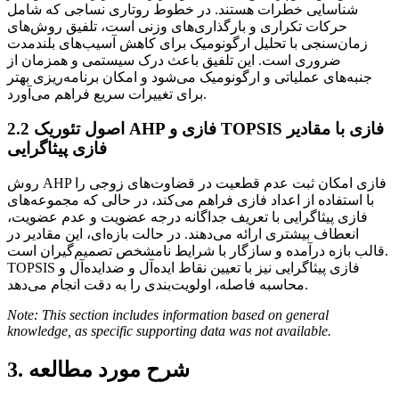
شناسایی خطرات هستند. در خطوط روتاری نساجی که شامل
حرکات تکراری و بارگذاری‌های وزنی است، تلفیق روش‌های
زمان‌سنجی با تحلیل ارگونومیک برای کاهش آسیب‌های بلندمدت
ضروری است. این تلفیق باعث درک سیستمی و همزمان از
جنبه‌های عملیاتی و ارگونومیک می‌شود و امکان برنامه‌ریزی بهتر
برای تغییرات سریع فراهم می‌آورد.
اصول تئوریک AHP فازی و TOPSIS فازی با مقادیر
2.2
فازی پیثاگرایی
روش AHP فازی امکان ثبت عدم قطعیت در قضاوت‌های زوجی را
با استفاده از اعداد فازی فراهم می‌کند، در حالی که مجموعه‌های
فازی پیثاگرایی با تعریف جداگانه درجه عضویت و عدم عضویت،
انعطاف بیشتری ارائه می‌دهند. در حالت بازه‌ای، این مقادیر در
قالب بازه درآمده و سازگار با شرایط نامشخص تصمیم‌گیران است.
TOPSIS فازی پیثاگرایی نیز با تعیین نقاط ایده‌آل و ضدایده‌آل و
محاسبه فاصله‌، اولویت‌بندی را به دقت انجام می‌دهد.
Note: This section includes information based on general
knowledge, as specific supporting data was not available.
3. شرح مورد مطالعه