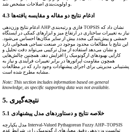
و اولویت‌بندی اصلاحات مشخص شد.
ادغام نتایج دو مقاله و مقایسه یافته‌ها
4.3
ادغام نتایج وزن‌دهی AHP فازی و رتبه‌بندی TOPSIS نشان داد که
نیاز به تغییرات ساختاری در ارتفاع میز و ابزارهای کمکی در ایستگاه‌
خمشی و پیش‌تنیدگی مجدد بیش از سایر مکان‌ها احساس می‌شود.
این نتایج با مطالعات محدود موجود در صنعت نساجی همخوانی دارد
و نشان می‌دهد استفاده از مدل ترکیبی می‌تواند دقت تحلیل و
کارایی بهبودهای ارگونومیک را افزایش دهد. همچنین چالش‌هایی
همچون مقاومت اپراتورها در برابر تغییرات فرآیندی و نیاز به
پشتیبانی مدیریتی برای اجرای پیشنهادات وجود دارد که در مطالعات
مشابه مطرح شده است.
Note: This section includes information based on general
knowledge, as specific supporting data was not available.
5. نتیجه‌گیری
خلاصه نتایج و دستاوردهای مدل پیشنهادی
5.1
مدل یکپارچه Interval-Valued Pythagorean Fuzzy AHP–TOPSIS
توانست وزن‌دهی دقیق معیارهای ارگونومیک را در شرایط عدم