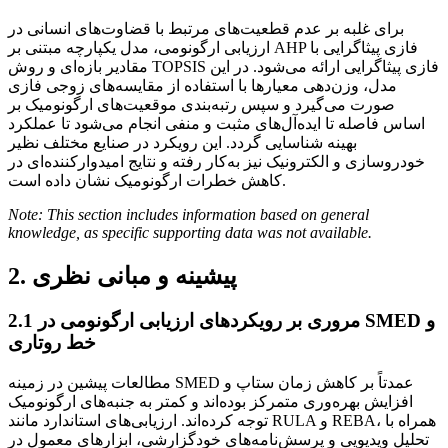
برای غلبه بر عدم قطعیت‌های مرتبط با قضاوت‌های انسانی در
ارزیابی ارگونومی، مدل یکپارچه مبتنی بر AHP فازی پیثاگرایی با
مقادیر بازه‌ای و روش TOPSIS فازی پیثاگرایی ارائه می‌شود. در این
مدل، وزن‌دهی معیارها با استفاده از مقایسه‌های زوجی فازی
صورت می‌گیرد و سپس رتبه‌بندی موقعیت‌های ارگونومیک بر
اساس فاصله تا ایده‌آل‌های مثبت و منفی انجام می‌شود تا عملکرد
بهینه شناسایی گردد. این رویکرد در صنایع مختلف نظیر
خودروسازی و الکترونیک نیز به‌کار رفته و نتایج امیدوارکننده‌ای در
کاهش خطرات ارگونومیک نشان داده است.
Note: This section includes information based on general
knowledge, as specific supporting data was not available.
2. پیشینه و مبانی نظری
مروری بر رویکردهای ارزیابی ارگونومی در SMED و
2.1
خط روتاری
مطالعات پیشین در زمینه SMED عمدتاً بر کاهش زمان ستاپ و
افزایش بهره‌وری متمرکز بوده‌اند و کمتر به جنبه‌های ارگونومیک
توجه کرده‌اند. ارزیابی‌های استاندارد مانند RULA و REBA، همراه با
تحلیل ویدیویی و پرسش‌نامه‌های خودگزارشی، ابزارهای معمول در