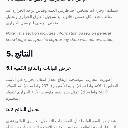
شملت الإجراءات تسخين أحد طرفي العينة وقياس درجة الحرارة عند
نقاط محددة كل خمس دقائق، مع تسجيل الفارق الحراري وتحليل
المنحنى الزمني للتوصيل الحراري.
Note: This section includes information based on general
knowledge, as specific supporting data was not available.
5. النتائج
عرض البيانات والنتائج الكمية
5.1
أظهرت التجارب التوضيحية ارتفاع معدل انتقال الحرارة في أنابيب
النحاس (~401 واط/م·ك)، يليه الألمنيوم (~237 واط/م·ك)، ثم الفولاذ
(~50 واط/م·ك). تمثل هذه القيم متوسط الأداء الحراري للمواد
المختبرة.
تحليل النتائج
5.2
يتضح من القيم الفاصلة أن المواد ذات التوصيل الحراري العالي تؤدي
إلى نقل أسرع للطاقة، مما يعزز كفاءة الأنظمة التي تتطلب تبديدًا أو