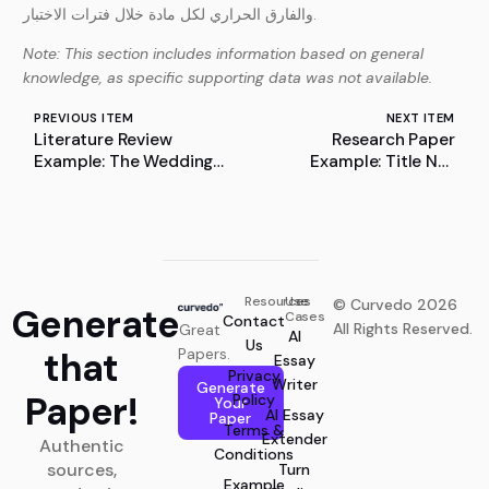
والفارق الحراري لكل مادة خلال فترات الاختبار.
Note: This section includes information based on general
knowledge, as specific supporting data was not available.
PREVIOUS ITEM
NEXT ITEM
Literature Review
Research Paper
Example: The Wedding
Example: Title Not
Day: A Literature Review
Found
Resources
Use
© Curvedo 2026
Generate
Cases
Contact
All Rights Reserved.
Great
AI
Us
that
Papers.
Essay
Privacy
Writer
Generate
Paper!
Policy
Your
AI Essay
Paper
Terms &
Extender
Authentic
Conditions
sources,
Turn
Example