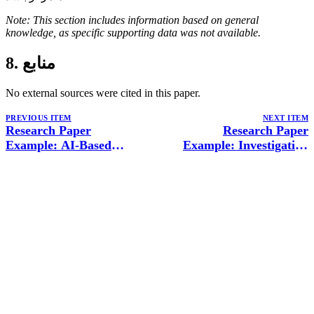
Note: This section includes information based on general
knowledge, as specific supporting data was not available.
8. منابع
No external sources were cited in this paper.
PREVIOUS ITEM
NEXT ITEM
Research Paper
Research Paper
Example: AI-Based
Example: Investigating
Intelligent Traffic Signal
the Lottery Ticket
Optimization Using
Hypothesis and
Reinforcement Learning
Expressivity of Graph
and Logic-Based
Neural Networks
Enhancements