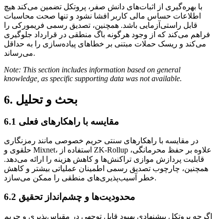
با بهره‌گیری از اثبات‌های دانش صفر، پروتکل تضمین می‌کند هیچ
اطلاعات حساس مالی کاربر افشا نشود و تنها صحت محاسبات
قابل راستی‌آزمایی باشد. همچنین، تصدیق رسمی فریمورکی را
فراهم می‌کند که از وجود هرگونه باگ منطقی در قرارداد جلوگیری
می‌کند و ریسک حملات مبتنی بر خطاهای پیاده‌سازی را به حداقل
می‌رساند.
Note: This section includes information based on general
knowledge, as specific supporting data was not available.
6. بحث و تحلیل
6.1 مقایسه با راهکارهای فعلی
در مقایسه با راهکارهای سنتی حریم خصوصی مانند رمزنگاری
حلقوی و Mixnet، استفاده از ZK-Rollup علاوه بر حفظ محرمانگی،
قابلیت پردازش موازی تراکنش‌ها و کاهش هزینه را ارائه می‌دهد.
همچنین، چارچوب تصدیق رسمی اطمینان عملیاتی بیشتر و کاهش
خطر آسیب‌پذیری‌های منطقی را ممکن می‌سازد.
6.2 محدودیت‌ها و چشم‌انداز تحقیق
اگرچه پروتکل پیشنهادی بهبود قابل توجهی در مقیاس‌پذیری و حریم