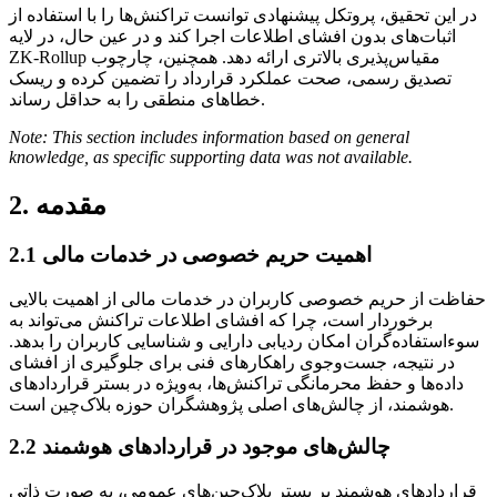
در این تحقیق، پروتکل پیشنهادی توانست تراکنش‌ها را با استفاده از
اثبات‌های بدون افشای اطلاعات اجرا کند و در عین حال، در لایه
ZK-Rollup مقیاس‌پذیری بالاتری ارائه دهد. همچنین، چارچوب
تصدیق رسمی، صحت عملکرد قرارداد را تضمین کرده و ریسک
خطاهای منطقی را به حداقل رساند.
Note: This section includes information based on general
knowledge, as specific supporting data was not available.
2. مقدمه
2.1 اهمیت حریم خصوصی در خدمات مالی
حفاظت از حریم خصوصی کاربران در خدمات مالی از اهمیت بالایی
برخوردار است، چرا که افشای اطلاعات تراکنش می‌تواند به
سوءاستفاده‌گران امکان ردیابی دارایی و شناسایی کاربران را بدهد.
در نتیجه، جست‌وجوی راهکارهای فنی برای جلوگیری از افشای
داده‌ها و حفظ محرمانگی تراکنش‌ها، به‌ویژه در بستر قراردادهای
هوشمند، از چالش‌های اصلی پژوهشگران حوزه بلاک‌چین است.
2.2 چالش‌های موجود در قراردادهای هوشمند
قراردادهای هوشمند بر بستر بلاک‌چین‌های عمومی، به صورت ذاتی