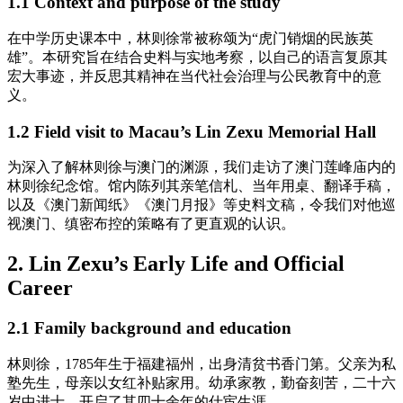
1.1 Context and purpose of the study
在中学历史课本中，林则徐常被称颂为“虎门销烟的民族英
雄”。本研究旨在结合史料与实地考察，以自己的语言复原其
宏大事迹，并反思其精神在当代社会治理与公民教育中的意
义。
1.2 Field visit to Macau’s Lin Zexu Memorial Hall
为深入了解林则徐与澳门的渊源，我们走访了澳门莲峰庙内的
林则徐纪念馆。馆内陈列其亲笔信札、当年用桌、翻译手稿，
以及《澳门新闻纸》《澳门月报》等史料文稿，令我们对他巡
视澳门、缜密布控的策略有了更直观的认识。
2. Lin Zexu’s Early Life and Official
Career
2.1 Family background and education
林则徐，1785年生于福建福州，出身清贫书香门第。父亲为私
塾先生，母亲以女红补贴家用。幼承家教，勤奋刻苦，二十六
岁中进士，开启了其四十余年的仕宦生涯。