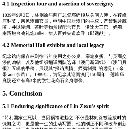
4.1 Inspection tour and assertion of sovereignty
1839年9月3日，林则徐与两广总督邓廷桢从关闸入澳，在莲峰
庙驻节，亲见澳葡官员，申明中国对澳门的主权，严禁鸦片藏
匿，并以绫绸、茶叶等物赏赐配合官兵；沿途大三巴、妈阁、
南湾炮台鸣礼炮19响，华人百姓夹道欢呼（邱远猷）。
4.2 Memorial Hall exhibits and local legacy
纪念馆内保存林则徐当年使用之办公桌、亲笔奏折、与英商交
涉的谕帖，以及他组织翻译团队选译《澳门新闻纸》《澳门月
报》五辑的手稿，展现其“探访夷情、师夷制夷”的远见†（余
果 and 余岳）。1989年，为纪念其巡阅澳门150周年，莲峰庙
庭院还立有高3米的微红花岗石全身雕像。
5. Conclusion
5.1 Enduring significance of Lin Zexu’s spirit
“苟利国家生死以，岂因祸福避趋之”不仅是林则徐被流放时的
慷慨之词，更是他一生的生动写照。他的刚正不阿和改革创新