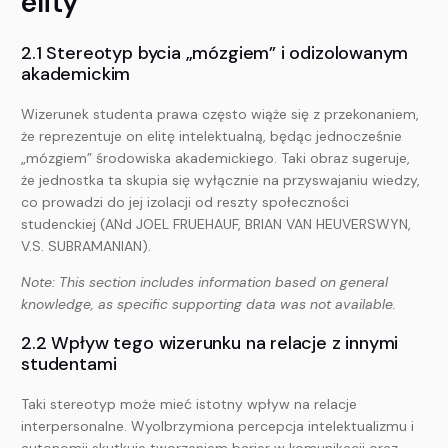
elity
2.1 Stereotyp bycia „mózgiem” i odizolowanym
akademickim
Wizerunek studenta prawa często wiąże się z przekonaniem,
że reprezentuje on elitę intelektualną, będąc jednocześnie
„mózgiem” środowiska akademickiego. Taki obraz sugeruje,
że jednostka ta skupia się wyłącznie na przyswajaniu wiedzy,
co prowadzi do jej izolacji od reszty społeczności
studenckiej (ANd JOEL FRUEHAUF, BRIAN VAN HEUVERSWYN,
V.S. SUBRAMANIAN).
Note: This section includes information based on general
knowledge, as specific supporting data was not available.
2.2 Wpływ tego wizerunku na relacje z innymi
studentami
Taki stereotyp może mieć istotny wpływ na relacje
interpersonalne. Wyolbrzymiona percepcja intelektualizmu i
autonomii skutkuje tworzeniem barier w komunikacji oraz