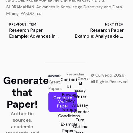
ANd JOEL FRUEHAUF, BRIAN VAN HEUVERSWYN, V.S.
SUBRAMANIAN. Advances in Knowledge Discovery and Data
Mining. PAKDD, n.d.
PREVIOUS ITEM
NEXT ITEM
Research Paper
Research Paper
Example: Advances in
Example: Analyse de la
Understanding
Communication des
Alzheimer’s and
Campagnes de
Dementia
Préventions et de
Sensibilisation à l’Alcool
au Volant
Resources
Use
© Curvedo 2026
Generate
Cases
Contact
All Rights Reserved.
Great
AI
Us
that
Papers.
Essay
Privacy
Writer
Generate
Paper!
Policy
Your
AI Essay
Paper
Terms &
Extender
Authentic
Conditions
sources,
Turn
Example
academic
Outline
Papers
into