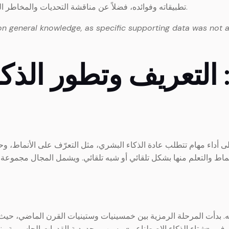
تطبيقاته وفوائده، فضلاً عن مناقشة التحديات والمخاطر المرتبطة به، واقتراح توصيات لتعزيز الاستفادة الآمنة منه.
on general knowledge, as specific supporting data was not a
لى: التعريف وتطور الذ
لى أداء مهام تتطلب عادة الذكاء البشري، مثل التعرّف على الأنماط، وح
نماط والتعلم منها بشكل تلقائي أو شبه تلقائي. ويشمل المجال مجموعة
. بدأت المرحلة الرمزية بين خمسينيات وستينيات القرن الماضي، حيث 
ف بـ«شتاء الذكاء الاصطناعي»، بسبب محدودية القدرات الحاسوبية ونق