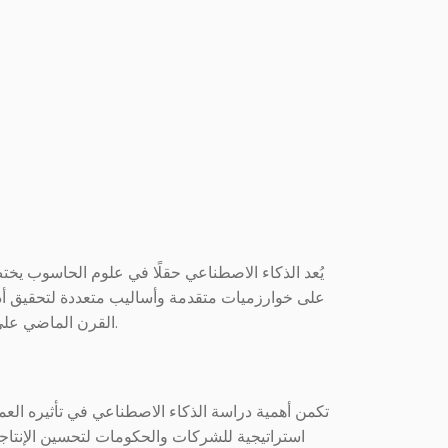
يُعد الذكاء الاصطناعي حقلًا في علوم الحاسوب يختص
على خوارزميات متقدمة وأساليب متعددة لتحقيق أداء 
القرن الماضي على يد علماء مثل آلان تورينغ وجون مكارثي، الذين وضعوا الأسس النظرية لاختبار قدرة الآلة على التفكير واتصالها بالعقل البشري.
تكمن أهمية دراسة الذكاء الاصطناعي في تأثيره العم
استراتيجية للشركات والحكومات لتحسين الإنتاج