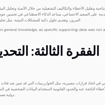
نتاجية وتقليل الأخطاء والتكاليف التشغيلية من خلال الأتمتة وتحليل الب
مة. على الصعيد الاجتماعي، يساعد الذكاء الاصطناعي في تحسين جودة 
المرور، وتقديم حلول ذكية للمشكلات البيئية، مثل تحليل بيانات الهواء والماء للتنبؤ بالتلوث والتخطيط للحد منه.
on general knowledge, as specific supporting data was not a
4. الفقرة الثالثة: الت
 في اتخاذ قرارات مصيرية، مثل الخوارزميات التي قد تميز ضد فئات معينة
طاء الناتجة عنه والحدود القانونية لاستخدام البيانات الشخصية في ا
دولية تضمن الشفافية والمساءلة عند تطوير وتطبيق هذه التقنيات.