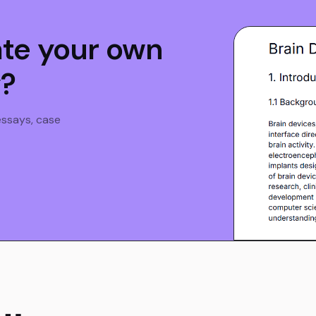
ate your own
y?
 essays, case